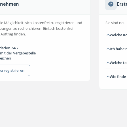
ernehmen
Erst
 Möglichkeit, sich kostenfrei zu registrieren und
Sie sind neu 
bungen zu recherchieren. Einfach kostenfrei
 Auftrag finden.
Welche Ko
rladen 24/7
Ich habe 
mit der Vergabestelle
reichen
Welche t
u registrieren
Wie finde