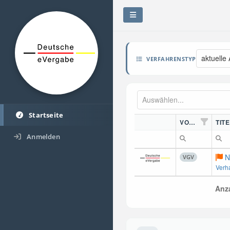
aktuelle
VERFAHRENSTYP
Startseite
VORDN.
TITE
Anmelden
N
VGV
Verh
Anza