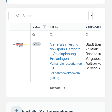
VORDN.
TITEL
VERGABESTELL
Generalsanierung
Stadt Bamberg /
VGV
Volkspark Bamberg
Zentrale
– Objektplanung
Beschaffungs- u
Freianlagen
Vergabestelle im
Auftrag von Ba
Verhandlungsverfahren
Service/Abt. Grü
mit
Teilnahmewettbewerb
(Teil 1)
Anzahl: 1
Vorteile für Unternehmen