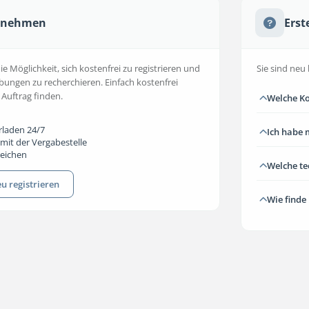
ernehmen
Erst
 Möglichkeit, sich kostenfrei zu registrieren und
Sie sind neu 
bungen zu recherchieren. Einfach kostenfrei
 Auftrag finden.
Welche Ko
rladen 24/7
Ich habe 
mit der Vergabestelle
reichen
Welche t
u registrieren
Wie finde