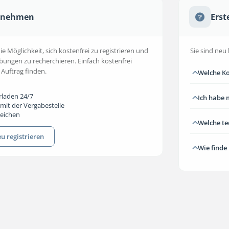
ernehmen
Erst
 Möglichkeit, sich kostenfrei zu registrieren und
Sie sind neu 
bungen zu recherchieren. Einfach kostenfrei
 Auftrag finden.
Welche Ko
rladen 24/7
Ich habe 
mit der Vergabestelle
reichen
Welche t
u registrieren
Wie finde