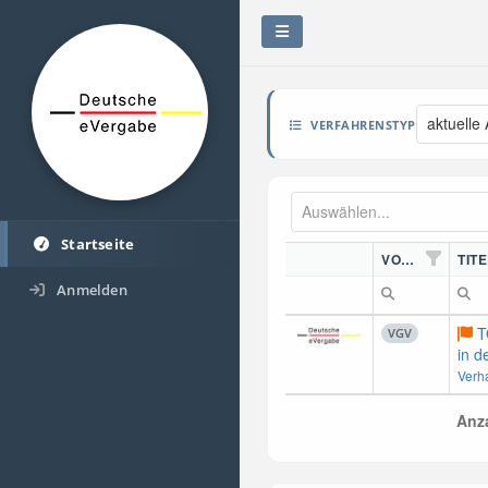
aktuelle
VERFAHRENSTYP
Startseite
VORDN.
TITE
Anmelden
T
VGV
in d
Verh
Anza