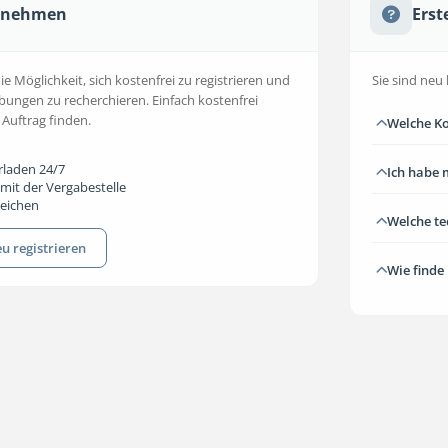
ernehmen
Erst
 Möglichkeit, sich kostenfrei zu registrieren und
Sie sind neu 
bungen zu recherchieren. Einfach kostenfrei
 Auftrag finden.
Welche Ko
rladen 24/7
Ich habe 
mit der Vergabestelle
reichen
Welche t
u registrieren
Wie finde