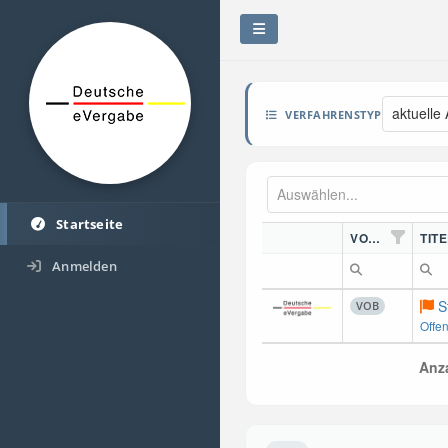
aktuelle
VERFAHRENSTYP
Startseite
VORDN.
TITE
Anmelden
S
VOB
Offe
Anza