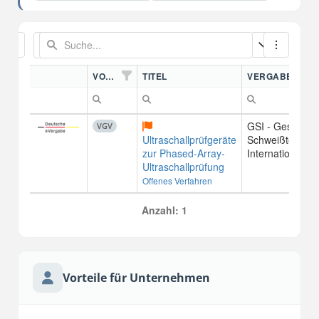
VORDN.
TITEL
VERGABESTEL
GSI - Gesellscha
VGV
Ultraschallprüfgeräte
Schweißtechnik
zur Phased-Array-
International m
Ultraschallprüfung
Offenes Verfahren
Anzahl: 1
Vorteile für Unternehmen