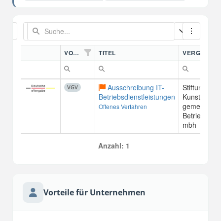
VORDN.
TITEL
VERGABEST
Ausschreibung IT-
Stiftung Hau
VGV
Betriebsdienstleistungen
Kunst Münc
gemeinnütz
Offenes Verfahren
Betriebsgese
mbh
Anzahl: 1
Vorteile für Unternehmen