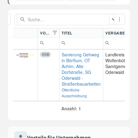
VORDN.
TITEL
VERGABESTELL
Sanierung Gehweg
Landkreis
VOB
in Börßum, OT
Wolfenbüttel für 
Achim, Alte
Samtgemeinde
Dorfstraße, SG
Oderwald
Oderwald -
Straßenbauarbeiten
Öffentliche
Ausschreibung
Anzahl: 1
Vorteile für Unternehmen