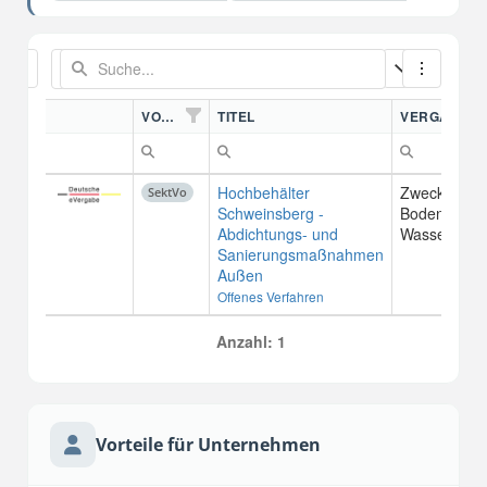
VORDN.
TITEL
VERGABEST
Hochbehälter
Zweckverba
SektVo
Schweinsberg -
Bodensee-
Abdichtungs- und
Wasservers
Sanierungsmaßnahmen
Außen
Offenes Verfahren
Anzahl: 1
Vorteile für Unternehmen