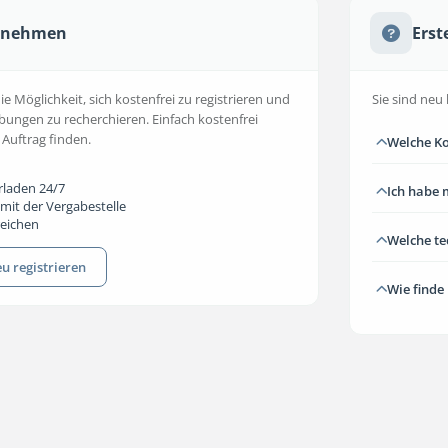
ernehmen
Erst
 Möglichkeit, sich kostenfrei zu registrieren und
Sie sind neu 
bungen zu recherchieren. Einfach kostenfrei
 Auftrag finden.
Welche Ko
rladen 24/7
Ich habe 
mit der Vergabestelle
reichen
Welche t
u registrieren
Wie finde