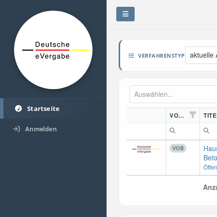
aktuelle
VERFAHRENSTYP
Startseite
VORDN.
TITE
Anmelden
Haus
VOB
Beto
Öffe
Anza