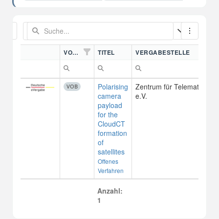
VORDN.
TITEL
VERGABESTELLE
Polarising
Zentrum für Telematik
VOB
camera
e.V.
payload
for the
CloudCT
formation
of
satellites
Offenes
Verfahren
Anzahl:
1