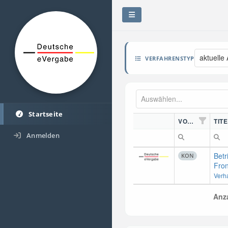
aktuelle
VERFAHRENSTYP
Startseite
VORDN.
TITE
Anmelden
Betr
KON
Fron
Verh
Anza