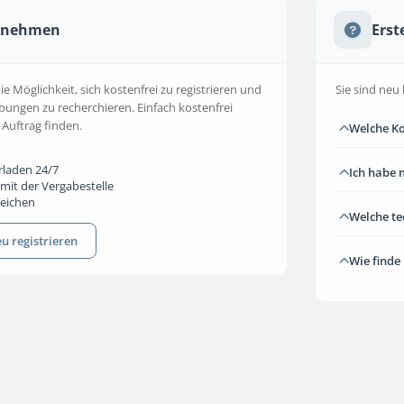
ernehmen
Erst
 Möglichkeit, sich kostenfrei zu registrieren und
Sie sind neu 
bungen zu recherchieren. Einfach kostenfrei
 Auftrag finden.
Welche Ko
rladen 24/7
Ich habe 
mit der Vergabestelle
reichen
Welche t
u registrieren
Wie finde