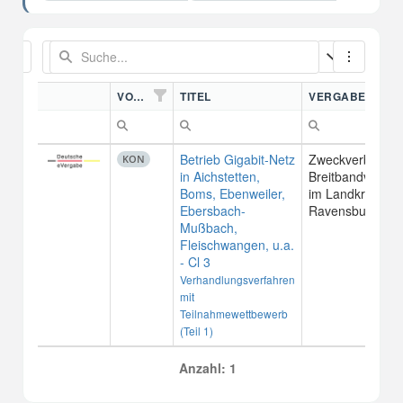
VORDN.
TITEL
VERGABESTELL
Betrieb Gigabit-Netz
Zweckverband
KON
in Aichstetten,
Breitbandversor
Boms, Ebenweiler,
im Landkreis
Ebersbach-
Ravensburg
Mußbach,
Fleischwangen, u.a.
- Cl 3
Verhandlungsverfahren
mit
Teilnahmewettbewerb
(Teil 1)
Anzahl: 1