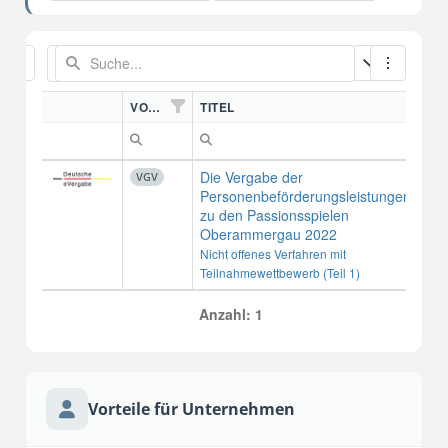
VORDN.
TITEL
VE
Die Vergabe der
Pas
VGV
Personenbeförderungsleistungen
Ob
zu den Passionsspielen
Ver
Oberammergau 2022
KG
Nicht offenes Verfahren mit
Teilnahmewettbewerb (Teil 1)
Anzahl: 1
Vorteile für Unternehmen