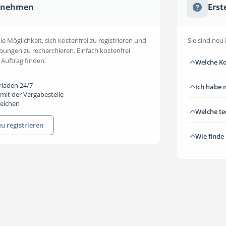
ernehmen
Erst
 Möglichkeit, sich kostenfrei zu registrieren und
Sie sind neu 
bungen zu recherchieren. Einfach kostenfrei
 Auftrag finden.
Welche Ko
rladen 24/7
Ich habe 
mit der Vergabestelle
reichen
Welche t
u registrieren
Wie finde